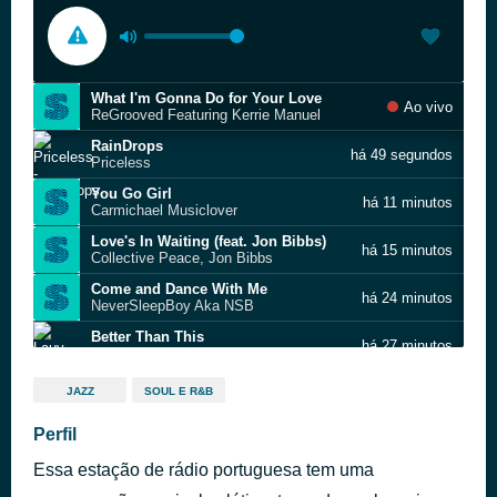
What I'm Gonna Do for Your Love
Ao vivo
ReGrooved Featuring Kerrie Manuel
RainDrops
há 49 segundos
Priceless
You Go Girl
há 11 minutos
Carmichael Musiclover
Love's In Waiting (feat. Jon Bibbs)
há 15 minutos
Collective Peace, Jon Bibbs
Come and Dance With Me
há 24 minutos
NeverSleepBoy Aka NSB
Better Than This
há 27 minutos
Lauv with LANY
I Wanna Be Around
há 31 minutos
JAZZ
SOUL E R&B
Mary Wells
Indelevible - Long Lake Mix
Perfil
há 39 minutos
Beach Lounge Groove
Essa estação de rádio portuguesa tem uma
About Damn Time
há 43 minutos
Lizzo