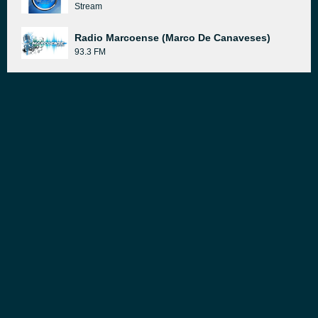
Stream
Radio Marcoense (Marco De Canaveses)
93.3 FM