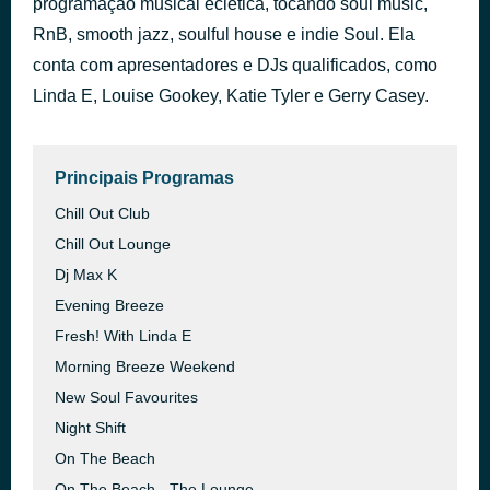
programação musical eclética, tocando soul music,
Juno
RnB, smooth jazz, soulful house e indie Soul. Ela
há 46 minutos
Sabrina Carpenter
conta com apresentadores e DJs qualificados, como
Linda E, Louise Gookey, ​Katie Tyler e Gerry Casey.
Principais Programas
Chill Out Club
Chill Out Lounge
Dj Max K
Evening Breeze
Fresh! With Linda E
Morning Breeze Weekend
New Soul Favourites
Night Shift
On The Beach
On The Beach - The Lounge