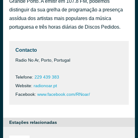
Grande Porto. A emitir em 107.8 FM, podemos
Tuk Tuk
distinguir da sua grelha de programação a presença
há 38 minutos
Opsom
assídua dos artistas mais populares da música
portuguesa e três horas diárias de Discos Pedidos.
Contacto
Radio No Ar, Porto, Portugal
Telefone:
229 439 383
Website:
radionoar.pt
Facebook:
www.facebook.com/RNoar/
Estações relacionadas