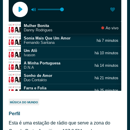
Mulher Bonita
Ao vivo
Danny Rodrigues
Sonia Mais Que Um Amor
há 7 minutos
Fernando Santana
Um Alô
há 10 minutos
Ivason
A Minha Portuguesa
há 14 minutos
D.N.A
Sonho de Amor
há 21 minutos
Duo Contakto
Farra e Folia
há 25 minutos
Mario Costa
Onde Está Meu Amor Antigo
há 29 minutos
MÚSICA DO MUNDO
Severiano
Me Llames
Perfil
há 31 minutos
Agrupamento Musical Mosaico
Esta é uma estação de rádio que serve a zona do
Bate Bate Coração
há 35 minutos
Grupo Musical Pontofixo