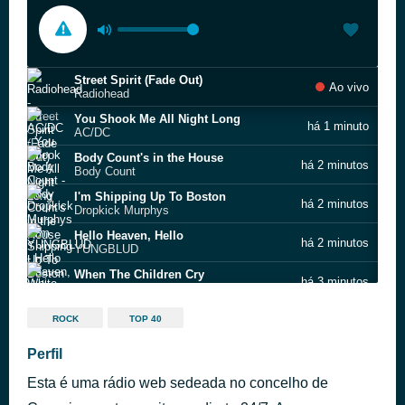
Street Spirit (Fade Out)
Ao vivo
Radiohead
You Shook Me All Night Long
há 1 minuto
AC/DC
Body Count's in the House
há 2 minutos
Body Count
I'm Shipping Up To Boston
há 2 minutos
Dropkick Murphys
Hello Heaven, Hello
há 2 minutos
YUNGBLUD
When The Children Cry
há 3 minutos
White Lion
Time Is on My Side
há 7 minutos
ROCK
TOP 40
The Rolling Stones
Tony My German Friend
Perfil
há 10 minutos
Budda Power Blues
Esta é uma rádio web sedeada no concelho de
Jimi Hendrix - Hey Joe
há 14 minutos
Various Artists