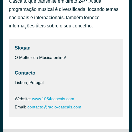
Cascais, que transmite em direto 24/7. A sua
Just What I Needed
programação musical é diversificada, focando temas
há 17 minutos
The Cars
nacionais e internacionais. também fornece
informações úteis sobre o seu concelho.
Slogan
O Melhor da Música online!
Contacto
Lisboa, Potugal
Website:
www.1054cascais.com
Email:
contacto@radio-cascais.com