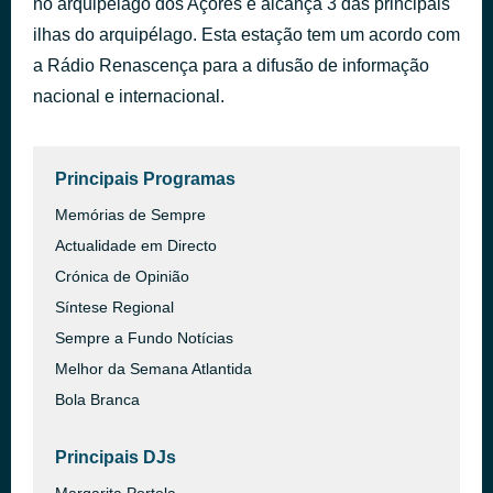
no arquipélago dos Açores e alcança 3 das principais
Peito
ilhas do arquipélago. Esta estação tem um acordo com
há 1 hora
HMB
a Rádio Renascença para a difusão de informação
nacional e internacional.
Principais Programas
Memórias de Sempre
Actualidade em Directo
Crónica de Opinião
Síntese Regional
Sempre a Fundo Notícias
Melhor da Semana Atlantida
Bola Branca
Principais DJs