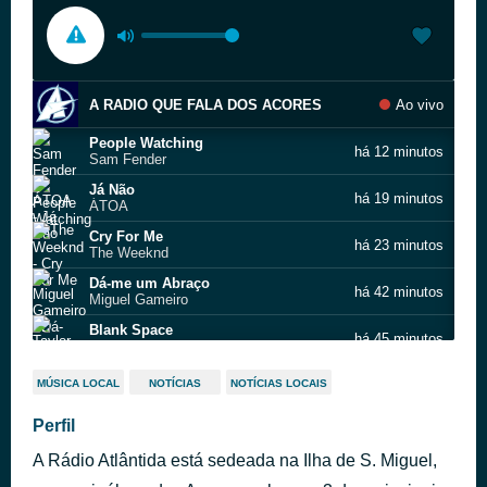
A RADIO QUE FALA DOS ACORES
Ao vivo
People Watching
há 12 minutos
Sam Fender
Já Não
há 19 minutos
ÁTOA
Cry For Me
há 23 minutos
The Weeknd
Dá-me um Abraço
há 42 minutos
Miguel Gameiro
Blank Space
há 45 minutos
Taylor Swift
Nem tudo é mágoa
há 55 minutos
MÚSICA LOCAL
NOTÍCIAS
NOTÍCIAS LOCAIS
Tiago Bettencourt
I Know You Want Me
Perfil
há 58 minutos
Pitbull
A Rádio Atlântida está sedeada na Ilha de S. Miguel,
Born Again
há 1 hora
FAST BOY & Topic