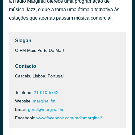
a Rádio Marginal oferece uma programação de
Human Nature
música Jazz, o que a torna uma ótima alternativa às
há 22 minutos
Michael Jackson
estações que apenas passam música comercial.
Slogan
O FM Mais Perto Do Mar!
Contacto
Cascais, Lisboa, Portugal
Telefone:
21-010-5742
Website:
marginal.fm
Email:
geral@marginal.fm
Facebook:
www.facebook.com/radiomarginal/