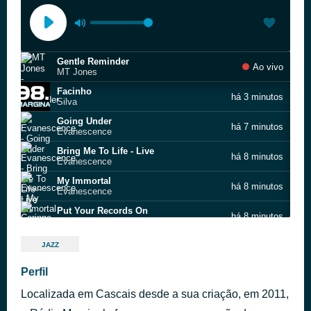
Gentle Reminder
Ao vivo
MT Jones
Facinho
há 3 minutos
Silva
Going Under
há 7 minutos
Evanescence
Bring Me To Life - Live
há 8 minutos
Evanescence
My Immortal
há 8 minutos
Evanescence
Put Your Records On
há 8 minutos
Corinne Bailey Rae
It's All Good
há 12 minutos
JAZZ
Bobby Saint
Better Give U Up
Perfil
há 15 minutos
FKJ
Localizada em Cascais desde a sua criação, em 2011,
Can I Call You Rose?
há 19 minutos
Thee Sacred Souls