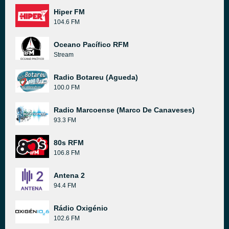
Hiper FM
104.6 FM
Oceano Pacífico RFM
Stream
Radio Botareu (Agueda)
100.0 FM
Radio Marcoense (Marco De Canaveses)
93.3 FM
80s RFM
106.8 FM
Antena 2
94.4 FM
Rádio Oxigénio
102.6 FM