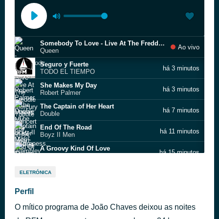
Somebody To Love - Live At The Freddie Mercury Tribute Concert For AIDS Awareness, Wembley / 1992
Ao vivo
Queen
Seguro y Fuerte
há 3 minutos
TODO EL TIEMPO
She Makes My Day
há 3 minutos
Robert Palmer
The Captain of Her Heart
há 7 minutos
Double
End Of The Road
há 11 minutos
Boyz II Men
A Groovy Kind Of Love
há 15 minutos
Phil Collins
Musica de Reanimar
há 18 minutos
ELETRÓNICA
Relaxing Music
Majik Kourt
Perfil
há 19 minutos
J. Megatron
O mítico programa de João Chaves deixou as noites
Rush, Rush
há 30 minutos
Paula Abdul