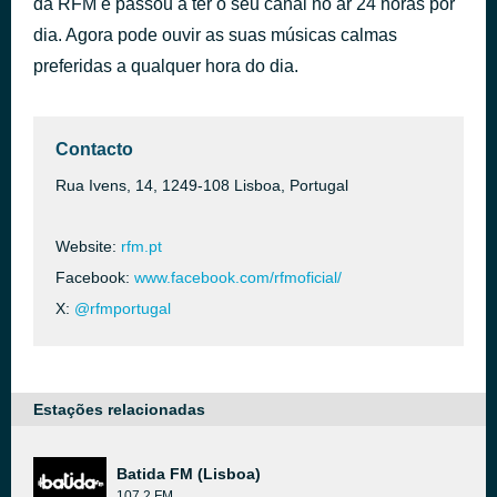
da RFM e passou a ter o seu canal no ar 24 horas por
Crazy For You
dia. Agora pode ouvir as suas músicas calmas
há 34 minutos
Madonna
preferidas a qualquer hora do dia.
Contacto
Rua Ivens, 14, 1249-108 Lisboa, Portugal
Website:
rfm.pt
Facebook:
www.facebook.com/rfmoficial/
X:
@rfmportugal
Estações relacionadas
Batida FM (Lisboa)
107.2 FM