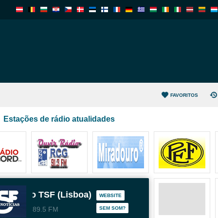
FAVORITOS
Estações de rádio atualidades
Radio TSF (Lisboa)
WEBSITE
89.5 FM
SEM SOM?