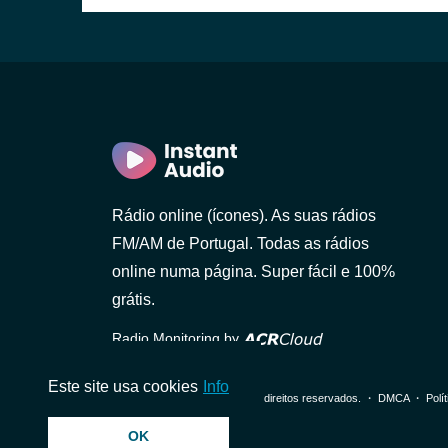
(Braga)
Rádio online (ícones). As suas rádios
FM/AM de Portugal. Todas as rádios
online numa página. Super fácil e 100%
grátis.
Radio Monitoring by
Este site usa cookies
Info
© 2026 InstantAudio. Todos os direitos reservados. ・
DMCA
・
Polí
OK