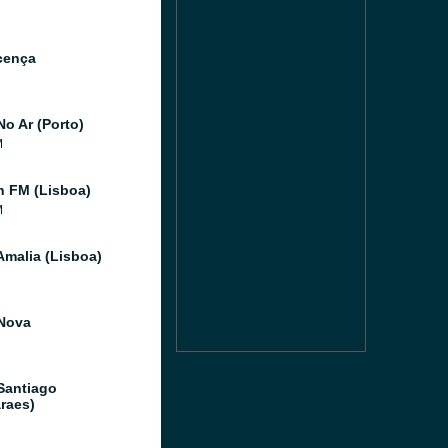
cença
No Ar (Porto)
M
 FM (Lisboa)
M
Amalia (Lisboa)
Nova
Santiago
raes)