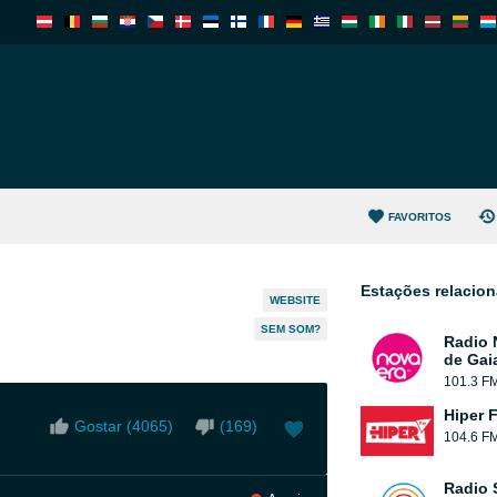
FAVORITOS
Estações relacio
WEBSITE
SEM SOM?
Radio 
de Gai
101.3 F
Hiper 
Gostar (
4065
)
(
169
)
104.6 F
Radio 