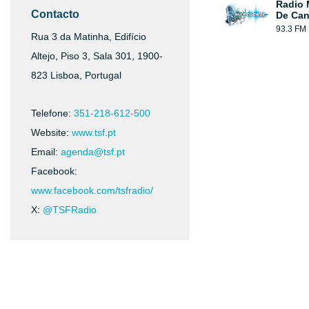
Radio 
Contacto
De Can
93.3 FM
Rua 3 da Matinha, Edifício
Altejo, Piso 3, Sala 301, 1900-
823 Lisboa, Portugal
Telefone:
351-218-612-500
Website:
www.tsf.pt
Email:
agenda@tsf.pt
Facebook:
www.facebook.com/tsfradio/
X:
@TSFRadio