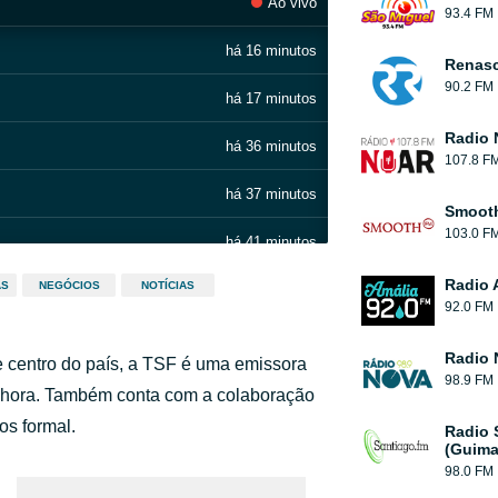
Ao vivo
93.4 FM
há 16 minutos
Renas
90.2 FM
há 17 minutos
Radio 
há 36 minutos
107.8 F
há 37 minutos
Smooth
103.0 F
há 41 minutos
Radio 
AS
NEGÓCIOS
NOTÍCIAS
há 42 minutos
92.0 FM
há 3 horas
Radio 
e centro do país, a TSF é uma emissora
98.9 FM
há 4 horas
ia hora. Também conta com a colaboração
os formal.
Radio 
há 4 horas
(Guima
98.0 FM