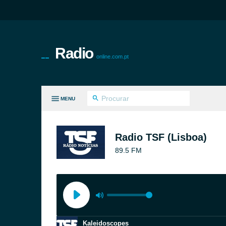
Radio
online.com.pt
MENU
S GÉNEROS
Radio TSF (Lisboa)
89.5 FM
Kaleidoscopes