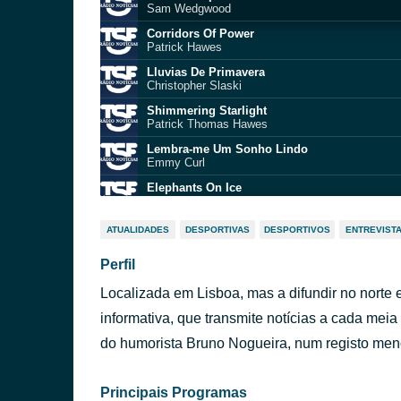
Sam Wedgwood
Corridors Of Power
Patrick Hawes
Lluvias De Primavera
Christopher Slaski
Shimmering Starlight
Patrick Thomas Hawes
Lembra-me Um Sonho Lindo
Emmy Curl
Elephants On Ice
Jody Jenkins
Baby
ATUALIDADES
DESPORTIVAS
DESPORTIVOS
ENTREVIST
Justin Bieber
Perfil
Kernkraft 400
Zombie Nation
Localizada em Lisboa, mas a difundir no norte 
Europa League Anthem
Tony Britten
informativa, que transmite notícias a cada me
Feel The Power
do humorista Bruno Nogueira, num registo men
Marc Jackson Burrows
Principais Programas