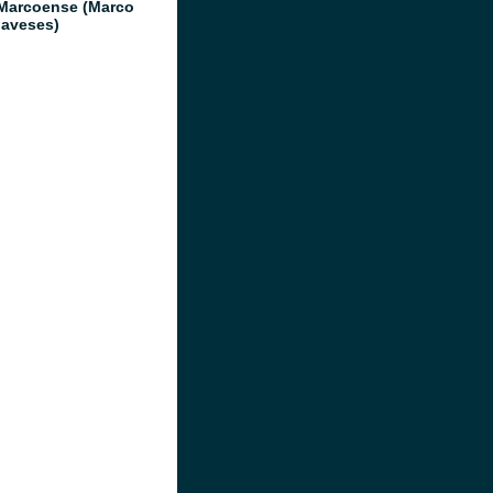
Marcoense (Marco
aveses)