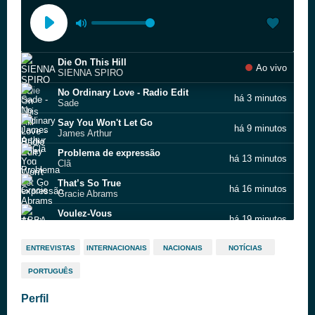
Die On This Hill
Ao vivo
SIENNA SPIRO
No Ordinary Love - Radio Edit
há 3 minutos
Sade
Say You Won't Let Go
há 9 minutos
James Arthur
Problema de expressão
há 13 minutos
Clã
That’s So True
há 16 minutos
Gracie Abrams
Voulez-Vous
há 19 minutos
ABBA
Dialectos da ternura
há 33 minutos
ENTREVISTAS
INTERNACIONAIS
NACIONAIS
NOTÍCIAS
Da Weasel
PORTUGUÊS
Beds Are Burning - Remastered
há 38 minutos
Midnight Oil
Perfil
Man I Need
há 42 minutos
Olivia Dean