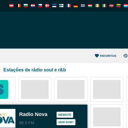
FAVORITOS
Estações de rádio soul e r&b
Radio Nova
WEBSITE
98.9 FM
SEM SOM?