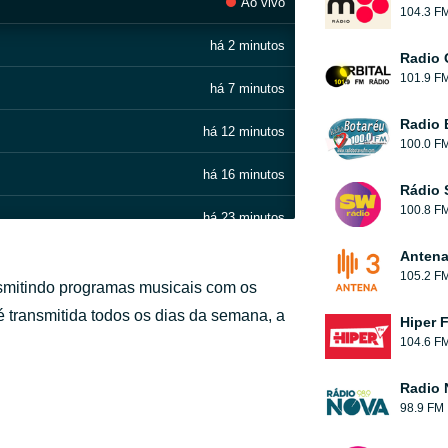
Ao vivo
104.3 F
há 2 minutos
Radio 
101.9 F
há 7 minutos
Radio 
há 12 minutos
100.0 F
há 16 minutos
Rádio 
100.8 F
há 23 minutos
Antena
há 29 minutos
105.2 F
smitindo programas musicais com os
há 34 minutos
é transmitida todos os dias da semana, a
Hiper 
104.6 F
há 39 minutos
Radio 
há 43 minutos
98.9 FM