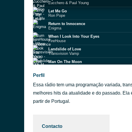
Zucchero & Paul Young
Let Me Go
Ron Pope
Return to Innocence
Enigma
When I Look Into Your Eyes
FireHouse
Landslide of Love
Transvision Vamp
Man On The Moon
R.E.M.
Até Ao Verão
Perfil
Ana Moura
Essa rádio tem uma programação variada, tran
Lado a Lado
Cristina Mel
melhores hits da atualidade e do passado. Ela 
Meu Amigo Charlie Brown
partir de Portugal.
Benito di Paula
Suspicious Minds
Elvis Presley
Contacto