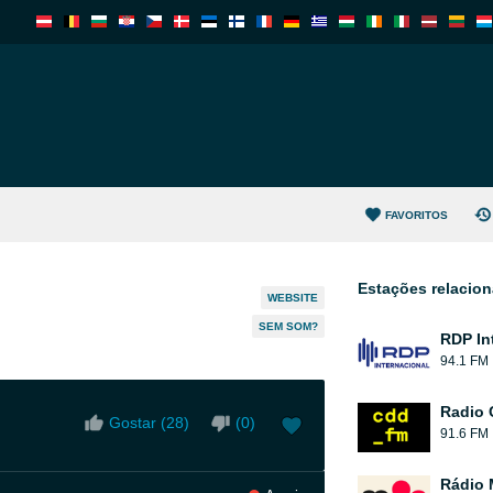
FAVORITOS
Estações relacio
WEBSITE
SEM SOM?
RDP In
94.1 FM
Radio 
Gostar (
28
)
(
0
)
91.6 FM
Rádio 