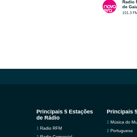
Radio 
de Gai
101.3 F
Principais 5 Estações
Principais 
de Rádio
Música do M
Radio RFM
Portuguesa
Radio Comercial