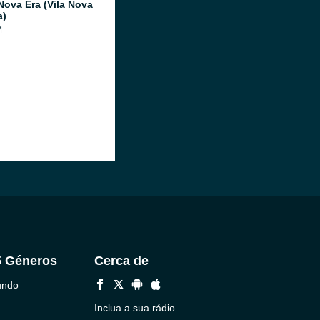
Nova Era (Vila Nova
a)
M
5 Géneros
Cerca de
undo
Inclua a sua rádio