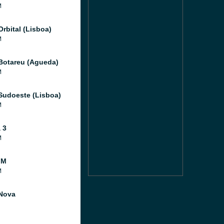
M
Orbital (Lisboa)
M
Botareu (Agueda)
M
Sudoeste (Lisboa)
M
 3
M
FM
M
Nova