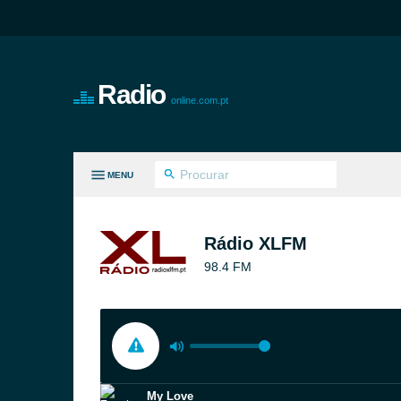
Radio
online.com.pt
MENU
S GÉNEROS
Rádio XLFM
98.4 FM
My Love