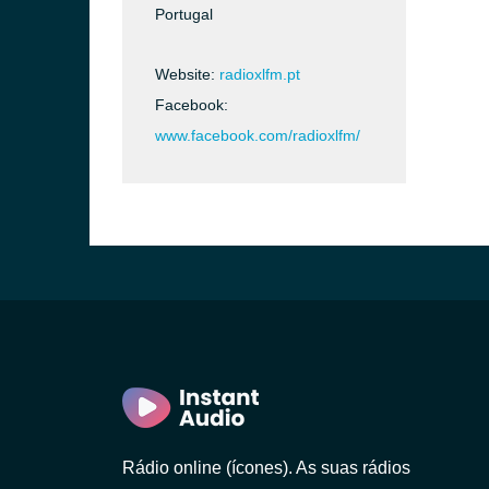
Portugal
o)
Website:
radioxlfm.pt
Facebook:
www.facebook.com/radioxlfm/
 Gaia)
Rádio online (ícones). As suas rádios
 Lanhoso)