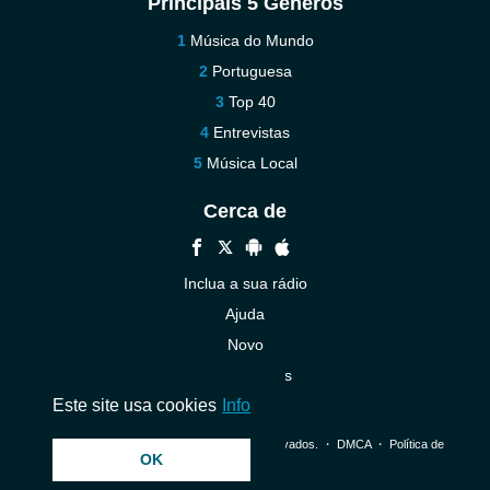
Principais 5 Géneros
Música do Mundo
Portuguesa
Top 40
Entrevistas
Música Local
Cerca de
Inclua a sua rádio
Ajuda
Novo
Contacte-nos
Este site usa cookies
Info
© 2026 InstantAudio. Todos os direitos reservados. ・
DMCA
・
Política de
OK
Privacidade