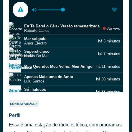
Eu Te Darei o Céu - Versão remasterizada
Ao vivo
Roberto Carlos
Mar salgado
há 3 minutos
Amor Electro
Supersticioso
há 7 minutos
Heróis Do Mar
Meu Querido, Meu Velho, Meu Amigo
há 11 minutos
Apenas Mais uma de Amor
há 30 minutos
Lulu Santos
Só malucos
há 33 minutos
Black Company feat. Adelaide Ferreira
Lentamente
há 37 minutos
CONTEMPORÂNEA
Capitão Fausto
Vamos Fugir (Give Me Your Love) (feat. Gilberto Gil) - Natiruts Reggae Brasil - Ao Vivo
Perfil
há 42 minutos
Natiruts / Gilberto Gil
Essa é uma estação de rádio eclética, com programas
Vem morar comigo
há 47 minutos
Daniela Mercury