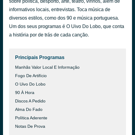
sobre política, desporto, arte, teatro, vinhos, além de
Bandido Corazon
informativos locais, entrevistas. Toca música de
há 51 minutos
Ney Matogrosso
diversos estilos, como dos 90 e música portuguesa.
Um dos seus programas é O Uivo Do Lobo, que conta
a história por de trás de cada canção.
Principais Programas
​Manhãs Valor Local E Informação
Fogo De Artifício
O Uivo Do Lobo
90 À Hora
Discos A Pedido
​Alma Do Fado
Política Aderente
Notas De Prova