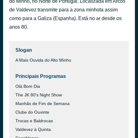
do Minho, no Norte de Portugal. Localizada em Arcos
Iceberg
de Valdevez transmite para a zona minhota assim
há 36 minutos
Wizard
como para a Galiza (Espanha). Está no ar desde os
anos 80.
Slogan
A Mais Ouvida do Alto Minho
Principais Programas
Olá Bom Dia
The JK 80's Night Show
Manhãs de Fim de Semana
Clube do Ouvinte
Trocas e Baldrocas
Valdevez à Quinta