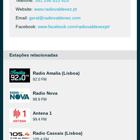
Telefone:
351 258 513 525
Website:
www.radiovaldevez.pt
Email:
geral@radiovaldevez.com
Facebook:
www.facebook.com/radiovaldevezpt/
Estações relacionadas
Radio Amalia (Lisboa)
92.0 FM
Radio Nova
98.9 FM
Antena 1
99.4 FM
Radio Cascais (Lisboa)
105.4 FM