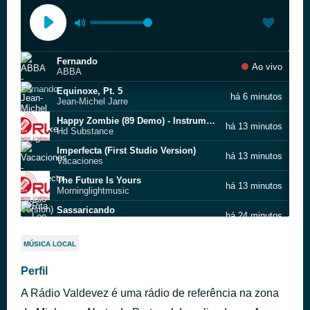
Fernando
Ao vivo
ABBA
Equinoxe, Pt. 5
há 6 minutos
Jean-Michel Jarre
Happy Zombie (89 Demo) - Instrumental
há 13 minutos
Hd Substance
Imperfecta (First Studio Version)
há 13 minutos
Vacaciones
The Future Is Yours
há 13 minutos
Morninglightmusic
Sassaricando
há 24 minutos
Rita Lee
Oito baixos no fandango
há 27 minutos
MÚSICA LOCAL
Os Gaiteiros
Corpo Esgualepado
Perfil
há 29 minutos
Xirú Missioneiro
A Rádio Valdevez é uma rádio de referência na zona
Pretinho aleijado
há 34 minutos
Tião Carreiro & Pardinho