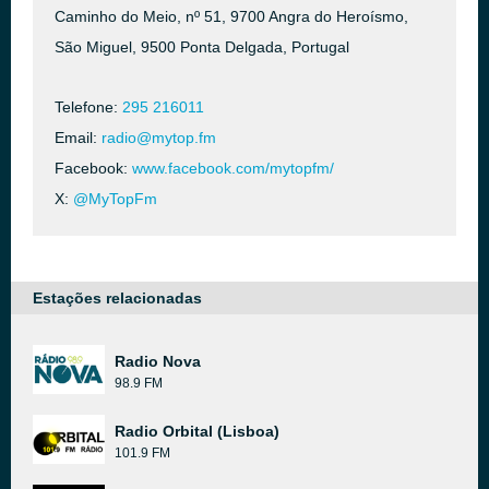
Caminho do Meio, nº 51, 9700 Angra do Heroísmo,
São Miguel, 9500 Ponta Delgada, Portugal
Telefone:
295 216011
Email:
radio@mytop.fm
Facebook:
www.facebook.com/mytopfm/
X:
@MyTopFm
Estações relacionadas
Radio Nova
98.9 FM
Radio Orbital (Lisboa)
101.9 FM