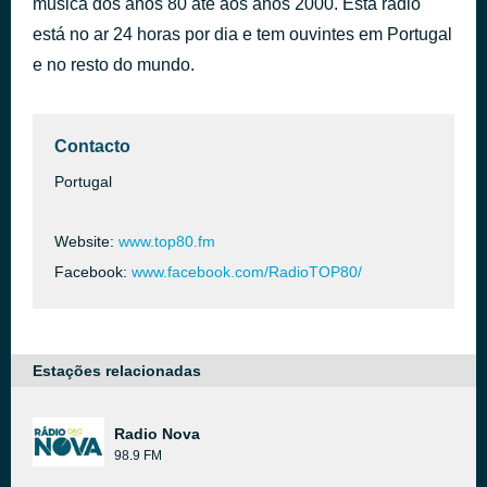
música dos anos 80 até aos anos 2000. Esta rádio
Easy
está no ar 24 horas por dia e tem ouvintes em Portugal
há 43 minutos
The Commodores
e no resto do mundo.
Contacto
Portugal
Website:
www.top80.fm
Facebook:
www.facebook.com/RadioTOP80/
Estações relacionadas
Radio Nova
98.9 FM