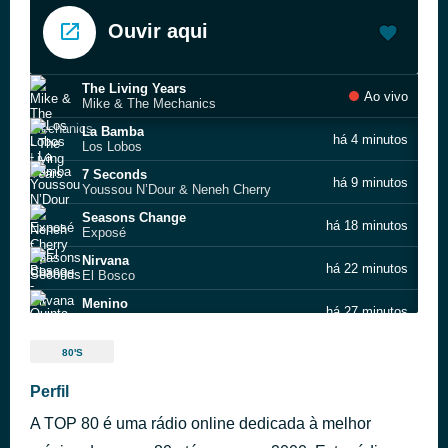
Ouvir aqui
The Living Years
Ao vivo
Mike & The Mechanics
La Bamba
há 4 minutos
Los Lobos
7 Seconds
há 9 minutos
Youssou N’Dour & Neneh Cherry
Seasons Change
há 18 minutos
Exposé
Nirvana
há 22 minutos
El Bosco
Menino
há 27 minutos
Quinta Do Bill
Everything I Own
há 30 minutos
80'S
Boy George
Rumors
Perfil
há 34 minutos
Timex Social Club
A TOP 80 é uma rádio online dedicada à melhor
Help Me Through the Summer
há 38 minutos
Neil Smith