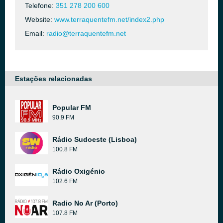
Telefone:
351 278 200 600
Website:
www.terraquentefm.net/index2.php
Email:
radio@terraquentefm.net
Estações relacionadas
Popular FM
90.9 FM
Rádio Sudoeste (Lisboa)
100.8 FM
Rádio Oxigénio
102.6 FM
Radio No Ar (Porto)
107.8 FM