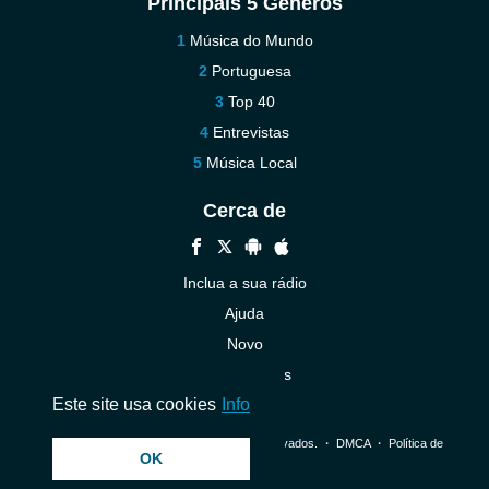
Principais 5 Géneros
Música do Mundo
Portuguesa
Top 40
Entrevistas
Música Local
Cerca de
Inclua a sua rádio
Ajuda
Novo
Contacte-nos
Este site usa cookies
Info
© 2026 InstantAudio. Todos os direitos reservados. ・
DMCA
・
Política de
OK
Privacidade