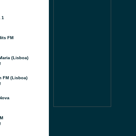
 1
its FM
Maria (Lisboa)
M
 FM (Lisboa)
M
Nova
FM
M