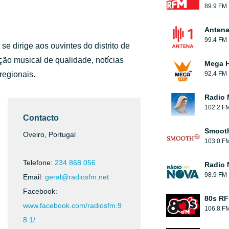
89.9 FM
Antena
99.4 FM
e dirige aos ouvintes do distrito de
ão musical de qualidade, notícias
Mega H
 regionais.
92.4 FM
Radio 
102.2 F
Contacto
Smooth
Oveiro, Portugal
103.0 F
Telefone:
234 868 056
Radio 
98.9 FM
Email:
geral@radiosfm.net
Facebook:
80s R
www.facebook.com/radiosfm.9
106.8 F
8.1/