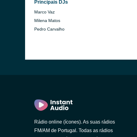
Principais DJs
o)
Marco Vaz
Milena Matos
Pedro Carvalho
Rádio online (ícones). As suas rádios
 Gaia)
FM/AM de Portugal. Todas as rádios
 Lanhoso)