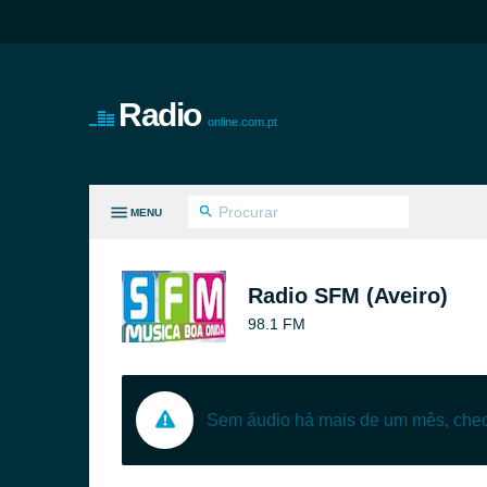
Radio
online.com.pt
MENU
S GÉNEROS
Radio SFM (Aveiro)
98.1 FM
Sem áudio há mais de um mês, ch