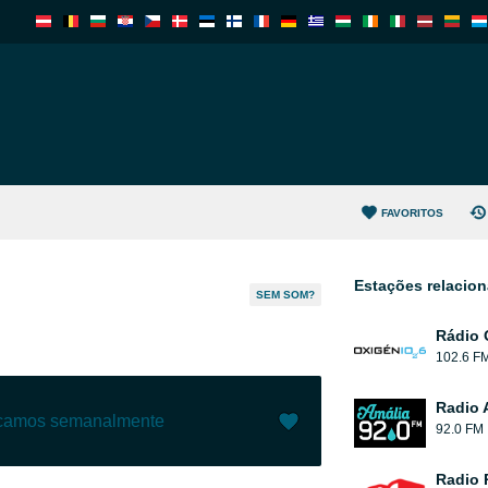
FAVORITOS
Estações relacio
SEM SOM?
Rádio 
102.6 F
Radio 
ecamos semanalmente
92.0 FM
Gostar (
13
)
(
1
)
Radio