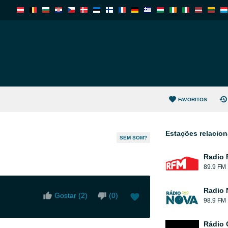
FAVORITOS
Estações relacio
SEM SOM?
Radio
89.9 FM
Radio 
Gostar (
2
)
(
0
)
98.9 FM
Rádio 