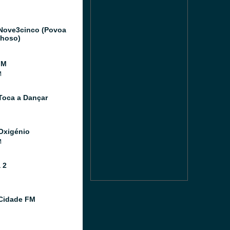
Nove3cinco (Povoa
hoso)
FM
M
Toca a Dançar
Oxigénio
M
 2
Cidade FM