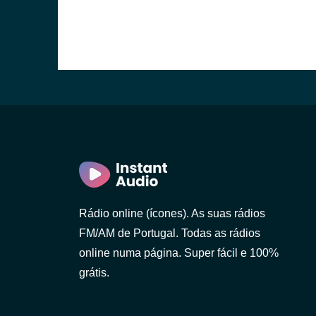
o)
Rádio online (ícones). As suas rádios
FM/AM de Portugal. Todas as rádios
online numa página. Super fácil e 100%
grátis.
 Gaia)
 Lanhoso)