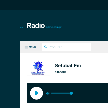
Radio
online.com.pt
MENU
S GÉNEROS
Setúbal Fm
Stream