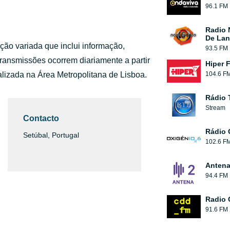
96.1 FM
Radio 
De Lan
ão variada que inclui informação,
93.5 FM
transmissões ocorrem diariamente a partir
Hiper 
calizada na Área Metropolitana de Lisboa.
104.6 F
Rádio 
Stream
Contacto
Rádio 
Setúbal, Portugal
102.6 F
Antena
94.4 FM
Radio 
91.6 FM