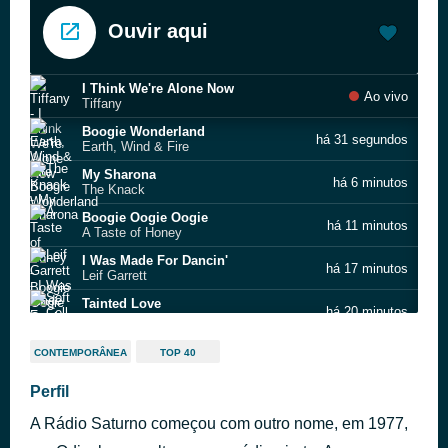
Ouvir aqui
I Think We're Alone Now
Ao vivo
Tiffany
Boogie Wonderland
há 31 segundos
Earth, Wind & Fire
My Sharona
há 6 minutos
The Knack
Boogie Oogie Oogie
há 11 minutos
A Taste of Honey
I Was Made For Dancin'
há 17 minutos
Leif Garrett
Tainted Love
há 20 minutos
Soft Cell
This
há 23 minutos
CONTEMPORÂNEA
TOP 40
Vita Chino
Black or White (single version)
Perfil
há 26 minutos
Michael Jackson
A Rádio Saturno começou com outro nome, em 1977,
Native New Yorker
há 29 minutos
Odyssey