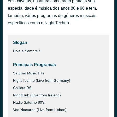
em Odivelas, na altura como rádio pirata. A sua
Don't Leave Me This Way
especialidade é música dos anos 80 e 90 e tem,
há 33 minutos
Thelma Houston
também, vários programas de géneros musicais
específicos como o Night Techno.
Slogan
Hoje e Sempre !
Principais Programas
Saturno Music Hits
Night Techno (Live from Germany)
Chillout RS
NightClub (Live from Ireland)
Radio Saturno 80's
Voo Nocturno (Live from Lisbon)