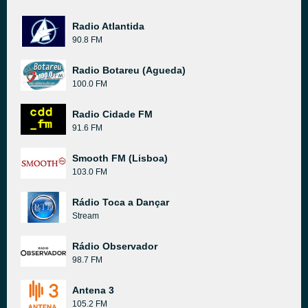
Radio Atlantida
90.8 FM
Radio Botareu (Agueda)
100.0 FM
Radio Cidade FM
91.6 FM
Smooth FM (Lisboa)
103.0 FM
Rádio Toca a Dançar
Stream
Rádio Observador
98.7 FM
Antena 3
105.2 FM