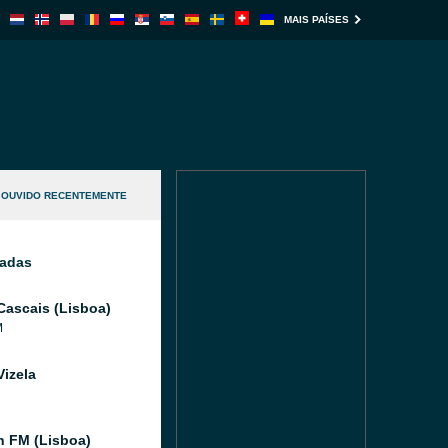
MAIS PAÍSES
OUVIDO RECENTEMENTE
nadas
Cascais (Lisboa)
M
Vizela
 FM (Lisboa)