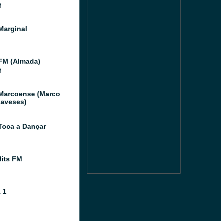
M
Marginal
FM (Almada)
M
Marcoense (Marco
aveses)
Toca a Dançar
its FM
 1