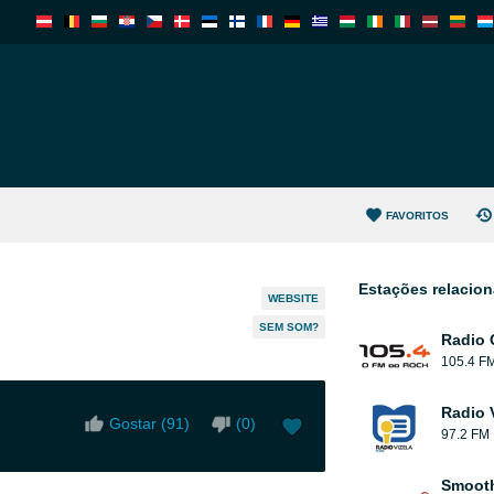
FAVORITOS
Estações relacio
WEBSITE
SEM SOM?
Radio 
105.4 F
Radio 
Gostar (
91
)
(
0
)
97.2 FM
Smooth