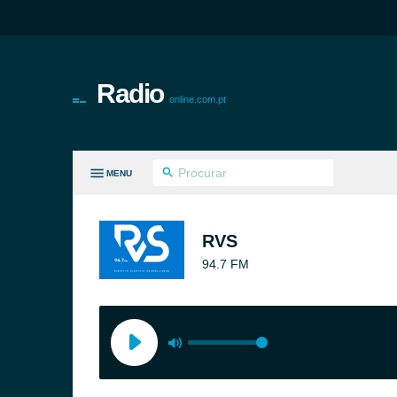
Radio
online.com.pt
MENU
S GÉNEROS
RVS
94.7 FM