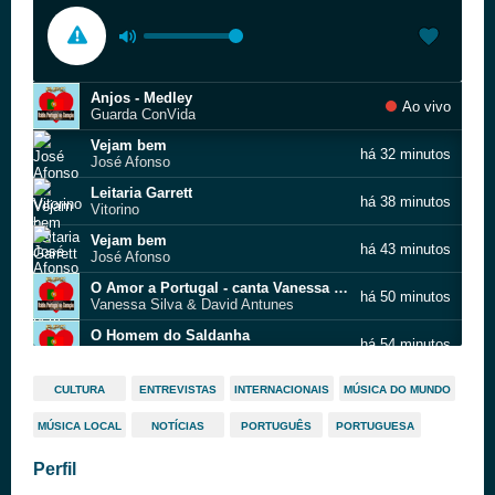
Anjos - Medley
Ao vivo
Guarda ConVida
Vejam bem
há 32 minutos
José Afonso
Leitaria Garrett
há 38 minutos
Vitorino
Vejam bem
há 43 minutos
José Afonso
O Amor a Portugal - canta Vanessa Silva acompanhada por David Antunes
há 50 minutos
Vanessa Silva & David Antunes
O Homem do Saldanha
há 54 minutos
Marco Rodrigues, Carlos Do Carmo
Proscritos
há 59 minutos
CULTURA
ENTREVISTAS
INTERNACIONAIS
MÚSICA DO MUNDO
Luís Represas
MÚSICA LOCAL
NOTÍCIAS
PORTUGUÊS
PORTUGUESA
Timor
há 1 hora
Luís Represas
Perfil
Maldição
há 1 hora
Ana Moura