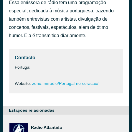
Essa emissora de rádio tem uma programação
História da minha vida
há 1 hora
especial, dedicada à música portuguesa, trazendo
Raul Solnado
também entrevistas com artistas, divulgação de
concertos, festivais, espetáculos, além de ótimo
humor. Ela é transmitida diariamente.
Contacto
Portugal
Website:
zeno.fm/radio/Portugal-no-coracao/
Estações relacionadas
Radio Atlantida