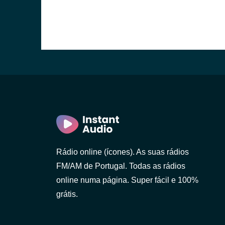
o)
Rádio online (ícones). As suas rádios
FM/AM de Portugal. Todas as rádios
online numa página. Super fácil e 100%
grátis.
 Gaia)
 Lanhoso)