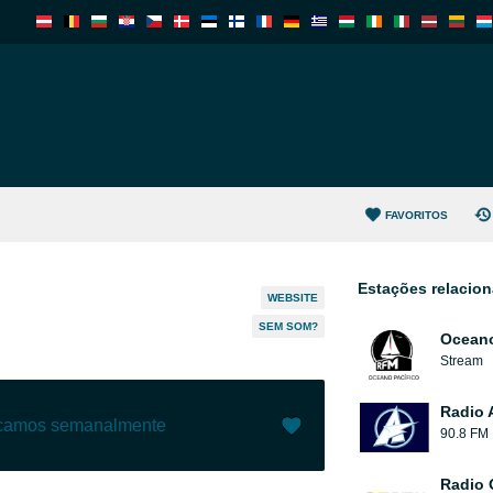
FAVORITOS
Estações relacio
WEBSITE
SEM SOM?
Oceano
Stream
Radio 
ecamos semanalmente
90.8 FM
Gostar (
0
)
(
0
)
Radio 