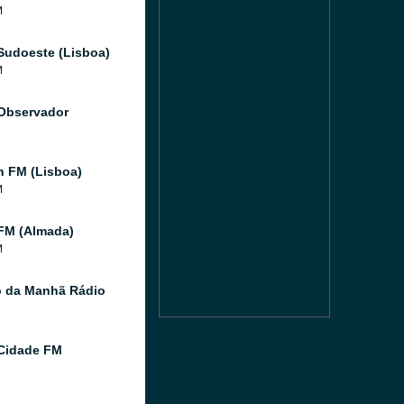
M
Sudoeste (Lisboa)
M
Observador
 FM (Lisboa)
M
FM (Almada)
M
o da Manhã Rádio
Cidade FM