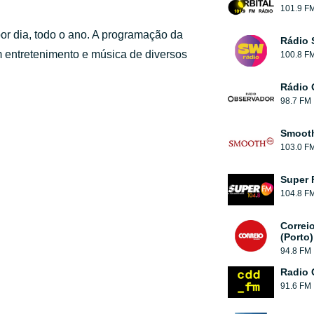
101.9 F
or dia, todo o ano. A programação da
Rádio 
entretenimento e música de diversos
100.8 F
Rádio 
98.7 FM
Smooth
103.0 F
Super 
104.8 F
Correi
(Porto)
94.8 FM
Radio 
91.6 FM