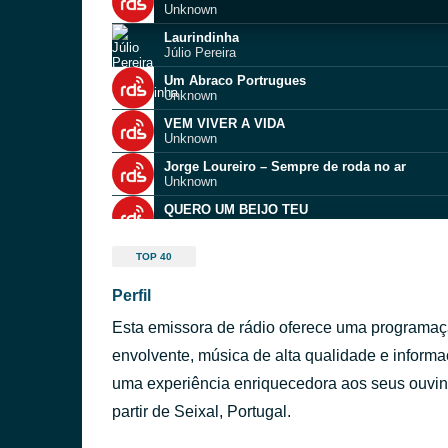
Unknown
Laurindinha
Júlio Pereira
Um Abraco Portrugues
Unknown
VEM VIVER A VIDA
Unknown
Jorge Loureiro – Sempre de roda no ar
Unknown
QUERO UM BEIJO TEU
Victor Rodrigues
Cristiana Sá Companhia – O Vira Mora no Minh
TOP 40
Unknown
Perfil
Hoje aqui há festa
Luís Jorge
Esta emissora de rádio oferece uma programaç
Roubou Meu Coração
Neto LX
envolvente, música de alta qualidade e inform
Jorge Loureiro – Sempre de roda no ar
uma experiência enriquecedora aos seus ouvinte
Unknown
partir de Seixal, Portugal.