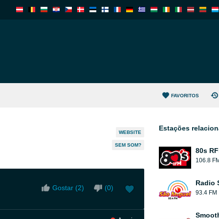
FAVORITOS
Estações relacio
WEBSITE
SEM SOM?
80s R
106.8 F
Radio 
Gostar (
2
)
(
0
)
93.4 FM
Smooth