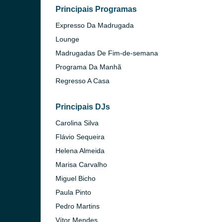
Principais Programas
o)
Expresso Da Madrugada
Lounge
Madrugadas De Fim-de-semana
Programa Da Manhã
Regresso A Casa
Principais DJs
Carolina Silva
Flávio Sequeira
Helena Almeida
Marisa Carvalho
Miguel Bicho
Paula Pinto
Pedro Martins
 Gaia)
Vítor Mendes
 Lanhoso)