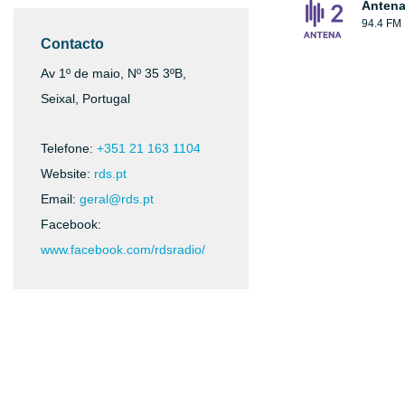
Antena
94.4 FM
Contacto
Av 1º de maio, Nº 35 3ºB,
Seixal, Portugal
Telefone:
+351 21 163 1104
Website:
rds.pt
Email:
geral@rds.pt
Facebook:
www.facebook.com/rdsradio/