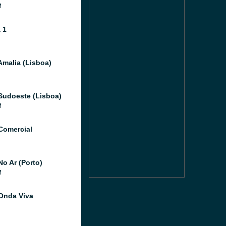
M
 1
Amalia (Lisboa)
Sudoeste (Lisboa)
M
Comercial
No Ar (Porto)
M
Onda Viva