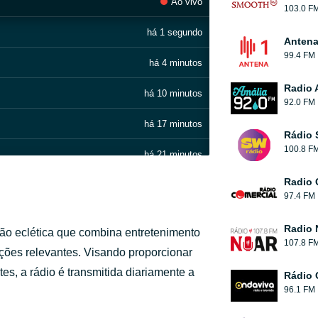
Ao vivo
103.0 F
há 1 segundo
Antena
99.4 FM
há 4 minutos
Radio 
há 10 minutos
92.0 FM
há 17 minutos
Rádio 
100.8 F
há 21 minutos
o – Olái Olarilólela
Radio 
há 26 minutos
97.4 FM
há 30 minutos
Radio 
ão eclética que combina entretenimento
107.8 F
há 35 minutos
ações relevantes. Visando proporcionar
s, a rádio é transmitida diariamente a
Rádio 
há 40 minutos
96.1 FM