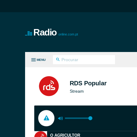
Radio
online.com.pt
MENU
S GÉNEROS
RDS Popular
Stream
O AGRICULTOR