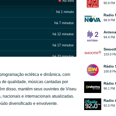
Ao vivo
90.9 FM
há 1 minuto
Radio 
98.9 FM
há 7 minutos
Antena
há 12 minutos
94.4 FM
há 17 minutos
Smooth
103.0 F
há 22 minutos
Rádio 
há 31 minutos
100.8 F
 programação eclética e dinâmica, com
há 35 minutos
a de qualidade, músicas cantadas por
Rádio 
Além disso, mantém seus ouvintes de Viseu
96.1 FM
há 43 minutos
, nacionais e internacionais atualizadas.
Radio 
há 47 minutos
do diversificado e envolvente.
92.0 FM