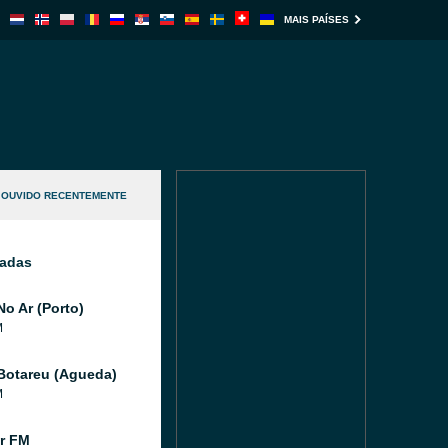
MAIS PAÍSES
OUVIDO RECENTEMENTE
nadas
No Ar (Porto)
M
Botareu (Agueda)
M
r FM