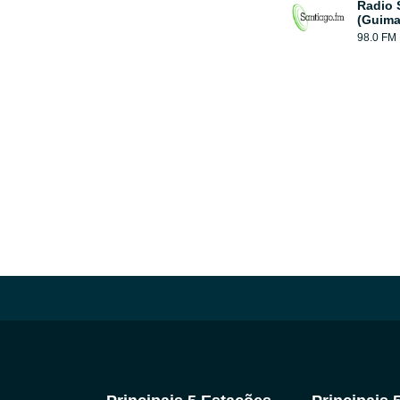
Radio 
(Guima
98.0 FM