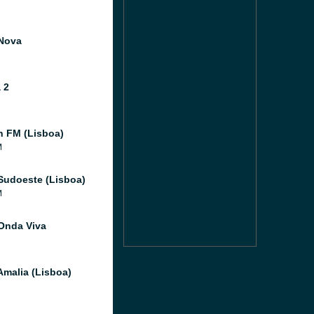
Nova
 2
 FM (Lisboa)
M
Sudoeste (Lisboa)
M
Onda Viva
Amalia (Lisboa)