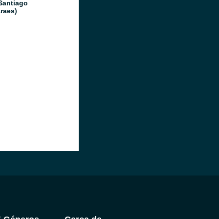
Santiago
raes)