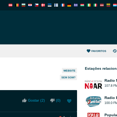
FAVORITOS
Estações relacio
WEBSITE
SEM SOM?
Radio 
107.8 F
Radio 
Gostar (
2
)
(
0
)
100.0 F
Popula