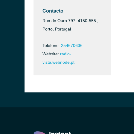
o)
Contacto
Rua do Ouro 797, 4150-555 ,
Porto, Portugal
Telefone:
254670636
Website:
radio-
vista.webnode.pt
 Gaia)
 Lanhoso)