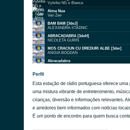
Vytinho NG e Bianca
Alma Nua
Van Zee
BAM BAM [3deJ]
ALEXANDRA STADNIC
ABRACADABRA [3deH]
NICOLETA GURIN
MOS CRACIUN CU DREDURI ALBE [3der]
ANISIA BOGDAN
Abracadabra
Kidz Bop
Fc4u Ad 1 [3jCX]
Perfil
Unknown
Esta estação de rádio portuguesa oferece uma
No Roots [3bl4]
Alexandra Scerbatiuc
uma mistura vibrante de entretenimento, músic
Fc4u Ad 6 [3jD2]
crianças, diversão e informações relevantes. 
Unknown
e arredores bem informados com notícias locais
Take You Dancing
Jason Derülo
É um ponto de encontro para quem busca conteú