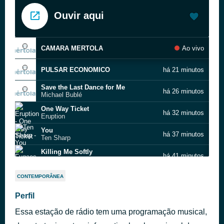
Ouvir aqui
CAMARA MERTOLA
Ao vivo
PULSAR ECONOMICO
há 21 minutos
Save the Last Dance for Me
há 26 minutos
Michael Bublé
One Way Ticket
há 32 minutos
Eruption
You
há 37 minutos
Ten Sharp
Killing Me Softly
há 41 minutos
Fugees
Leaving New York
há 46 minutos
CONTEMPORÂNEA
R.E.M.
Nokia Antigo
Perfil
há 51 minutos
Nena
Essa estação de rádio tem uma programação musical,
Smooth
há 56 minutos
Santana