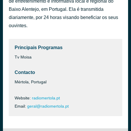
de entretenimento e informativa local e regional do
Put Your Lights On
Baixo Alentejo, em Portugal. Ela é transmitida
há 1 hora
Santana
diariamente, por 24 horas visando beneficiar os seus
ouvintes.
Principais Programas
Tv Moisa
Contacto
Mértola, Portugal
Website:
radiomertola.pt
Email:
geral@radiomertola.pt