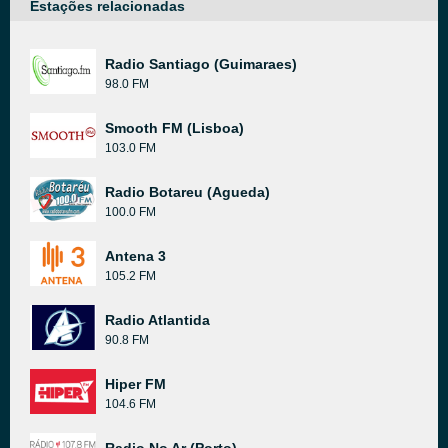
Estações relacionadas
Radio Santiago (Guimaraes)
98.0 FM
Smooth FM (Lisboa)
103.0 FM
Radio Botareu (Agueda)
100.0 FM
Antena 3
105.2 FM
Radio Atlantida
90.8 FM
Hiper FM
104.6 FM