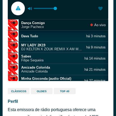
Dança Comigo
Ao vivo
Jorge Pacheco
Dava Tudo
há 3 minutos
MY LADY 2K19
há 9 minutos
DJ KELTON X ZOUK REMIX X AM MOTI BOI NEE
Sabes
há 14 minutos
Filipe Sequeira
Amizade Colorida
há 21 minutos
Amizade Colorida
Minha Gioconda (audio Oficial)
há 27 minutos
D.N.A
Rebeca Lindsay LANÇAMENTO
há 35 minutos
CLÁSSICOS
OLDIES
TOP 40
Me Libertei
Enganado
Perfil
há 40 minutos
Sergio Rossi
Esta emissora de rádio portuguesa oferece uma
Essa Mulher e Fogo
há 48 minutos
Jorge Pacheco