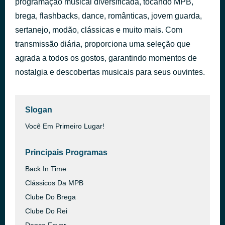
programação musical diversificada, tocando MPB,
RM + 60 anos
brega, flashbacks, dance, românticas, jovem guarda,
há 55 minutos
RM Spot 1
sertanejo, modão, clássicas e muito mais. Com
transmissão diária, proporciona uma seleção que
agrada a todos os gostos, garantindo momentos de
nostalgia e descobertas musicais para seus ouvintes.
Slogan
Você Em Primeiro Lugar!
Principais Programas
Back In Time
Clássicos Da MPB
Clube Do Brega
Clube Do Rei