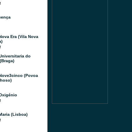
M
cença
Nova Era (Vila Nova
a)
M
Universitaria do
(Braga)
Nove3cinco (Povoa
hoso)
Oxigénio
M
Maria (Lisboa)
M