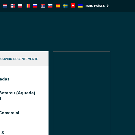
MAIS PAÍSES
OUVIDO RECENTEMENTE
nadas
Botareu (Agueda)
M
Comercial
 3