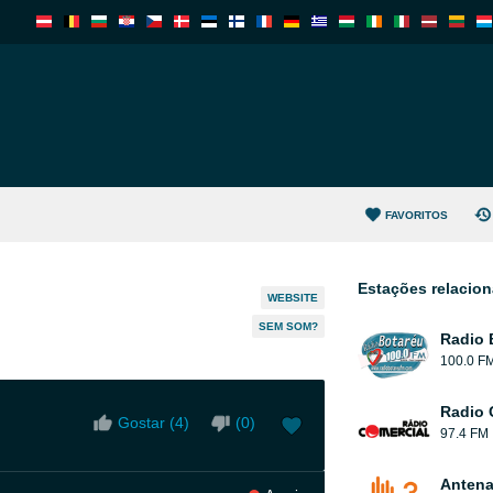
FAVORITOS
Estações relacio
WEBSITE
SEM SOM?
Radio 
100.0 F
Radio 
Gostar (
4
)
(
0
)
97.4 FM
Antena