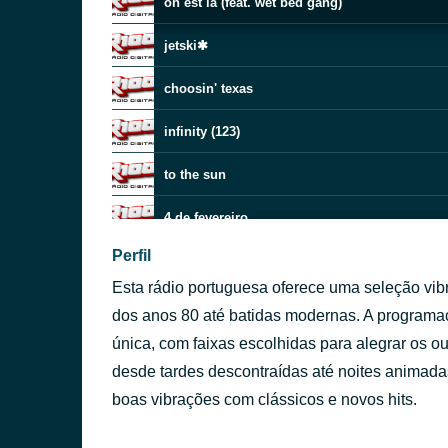
on est là (feat. wet bed gang)
jetski✱
choosin' texas
infinity (123)
to the sun
4 de fevereiro
Perfil
dracula✱
Esta rádio portuguesa oferece uma seleção vi
vícios
dos anos 80 até batidas modernas. A programa
Free Your Mind
única, com faixas escolhidas para alegrar os o
Piece
desde tardes descontraídas até noites animada
the fate of ophelia
boas vibrações com clássicos e novos hits.