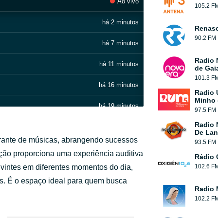
Ao vivo
105.2 F
há 2 minutos
Renas
90.2 FM
há 7 minutos
Radio 
há 11 minutos
de Gai
101.3 F
há 16 minutos
Radio 
Minho 
há 19 minutos
97.5 FM
Radio 
há 23 minutos
De Lan
brante de músicas, abrangendo sucessos
93.5 FM
há 31 minutos
ção proporciona uma experiência auditiva
Rádio 
uvintes em diferentes momentos do dia,
102.6 F
há 36 minutos
s. É o espaço ideal para quem busca
Radio 
há 40 minutos
102.2 F