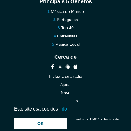
Principais 5 Géneros
Música do Mundo
Portuguesa
Top 40
Entrevistas
Música Local
Cerca de
Inclua a sua rádio
Ajuda
Novo
Contacte-nos
Este site usa cookies
Info
© 2026 InstantAudio. Todos os direitos reservados. ・
DMCA
・
Política de
OK
Privacidade