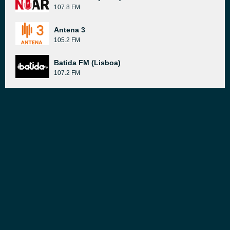
107.8 FM
Antena 3
105.2 FM
Batida FM (Lisboa)
107.2 FM