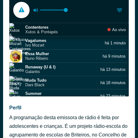
Contentores
Ao vivo
Xutos & Pontapés
Vagalumes
há 1 minuto
Ivo Mozart
Essa Mulher
há 9 minutos
Nuno Ribeiro
Runaway (U & I)
há 13 minutos
Galantis
Muda Tudo
há 18 minutos
Dani Black
Summer
há 23 minutos
Calvin Harris
LOVELY
Perfil
há 27 minutos
Billie Eilish
A programação desta emissora de rádio é feita por
Wake Me Up
há 31 minutos
Avicii
adolescentes e crianças. É um projeto rádio-escola do
Hey Brother
agrupamento de escolas de Briteiros, no Concelho de
há 38 minutos
Avicii