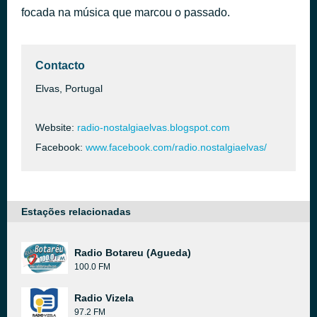
focada na música que marcou o passado.
Waiting for the Night
há 38 minutos
Depeche Mode
Contacto
Elvas, Portugal
Website:
radio-nostalgiaelvas.blogspot.com
Facebook:
www.facebook.com/radio.nostalgiaelvas/
Estações relacionadas
Radio Botareu (Agueda)
100.0 FM
Radio Vizela
97.2 FM