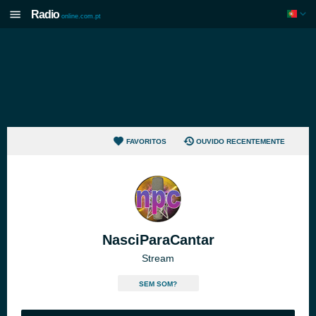
Radio
online.com.pt
FAVORITOS
OUVIDO RECENTEMENTE
NasciParaCantar
Stream
SEM SOM?