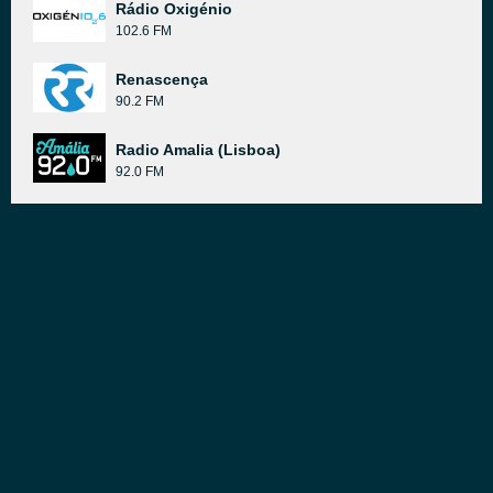
Rádio Oxigénio
102.6 FM
Renascença
90.2 FM
Radio Amalia (Lisboa)
92.0 FM