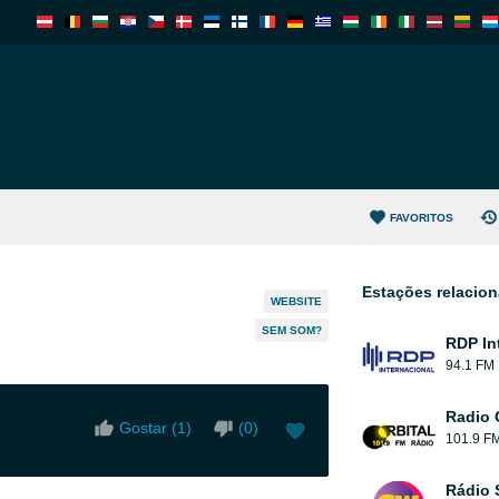
FAVORITOS
Estações relacio
WEBSITE
SEM SOM?
RDP In
94.1 FM
Radio 
Gostar (
1
)
(
0
)
101.9 F
Rádio 