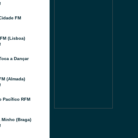
M
Cidade FM
 FM (Lisboa)
M
Toca a Dançar
FM (Almada)
M
 Pacífico RFM
 Minho (Braga)
M