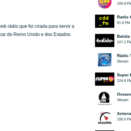
100.8 F
Radio 
91.6 FM
b rádio que foi criada para servir a
 par do Reino Unido e dos Estados
Batida
107.2 F
Rádio 
Stream
Super 
104.8 F
Oceano
Stream
Antena
106.0 F