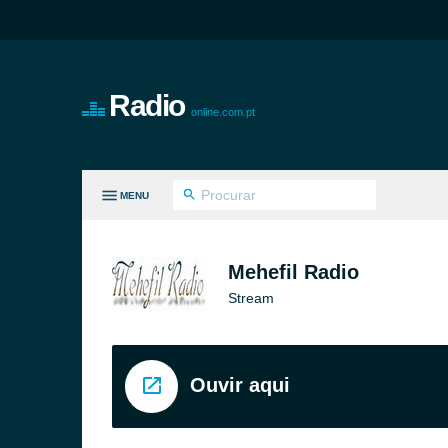
Radio
online.com.pt
MENU
S GÉNEROS
Mehefil Radio
Stream
Ouvir aqui