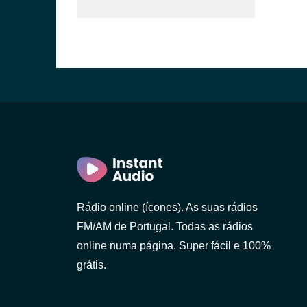
o)
Rádio online (ícones). As suas rádios
FM/AM de Portugal. Todas as rádios
online numa página. Super fácil e 100%
grátis.
 Gaia)
 Lanhoso)