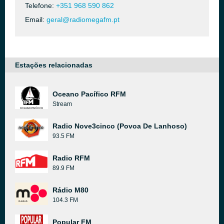
Telefone:
+351 968 590 862
Email:
geral@radiomegafm.pt
Estações relacionadas
Oceano Pacífico RFM
Stream
Radio Nove3cinco (Povoa De Lanhoso)
93.5 FM
Radio RFM
89.9 FM
Rádio M80
104.3 FM
Popular FM