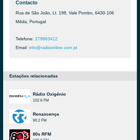
Contacto
Rua de São João, Lt. 198, Vale Pombo, 6430-106
Mêda, Portugal
Telefone:
279883412
Email:
info@radioonline.com.pt
Estações relacionadas
Rádio Oxigénio
102.6 FM
Renascença
90.2 FM
80s RFM