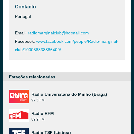
Contacto
Portugal
Email:
radiomarginalclub@hotmail.com
Facebook:
www.facebook.com/people/Radio-marginal-
club/100058838386409/
Estações relacionadas
Radio Universitaria do Minho (Braga)
97.5 FM
Radio RFM
89.9 FM
Radio TSF (Lisboa)