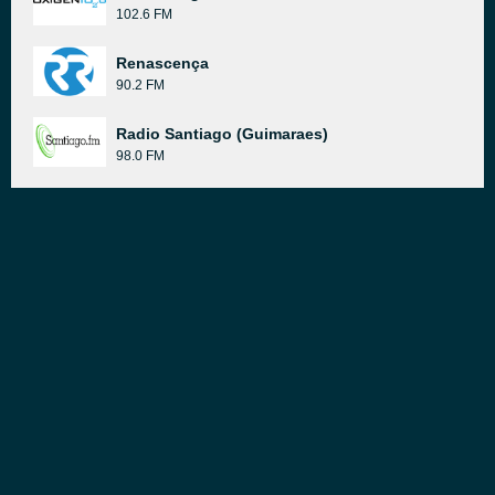
102.6 FM
Renascença
90.2 FM
Radio Santiago (Guimaraes)
98.0 FM