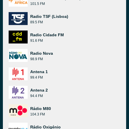
101.5 FM
Radio TSF (Lisboa)
89.5 FM
Radio Cidade FM
91.6 FM
Radio Nova
98.9 FM
Antena 1
99.4 FM
Antena 2
94.4 FM
Rádio M80
104.3 FM
Rádio Oxigénio