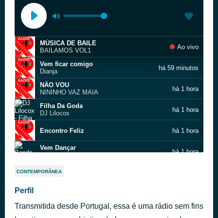
MÚSICA DE BAILE
Ao vivo
BAILAMOS VOL1
Vem ficar comigo
há 59 minutos
Dianja
NÃO VOU
há 1 hora
NININHO VAZ MAIA
Filha Da Goda
há 1 hora
DJ Lilocox
Encontro Feliz
há 1 hora
Vem Dançar
há 1 hora
Banda Fusiforme
Amar Querer Acreditar
há 1 hora
CONTEMPORÂNEA
Santamaria
Nini Dos Meus Quinze Anos (feat. José Cid)
Perfil
há 1 hora
Paulo de Carvalho
Transmitida desde Portugal, essa é uma rádio sem fins
Enquanto Houver Coração Eu Vou Seguir
há 1 hora