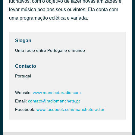
lucrativos, com o objetivo de fazer novas amizades e
Vem Sentir Meu Corpo
levar música boa aos seus ouvintes. Ela conta com
há 1 hora
Romeu Costa
uma programação eclética e variada.
Slogan
Uma radio entre Portugal e o mundo
Contacto
Portugal
Website:
www.mancheteradio.com
Email:
contato@radiomanchete.pt
Facebook:
www.facebook.com/mancheteradio/