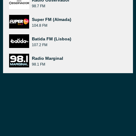
Rádio Observador
98.7 FM
Super FM (Almada)
104.8 FM
Batida FM (Lisboa)
107.2 FM
Radio Marginal
98.1 FM