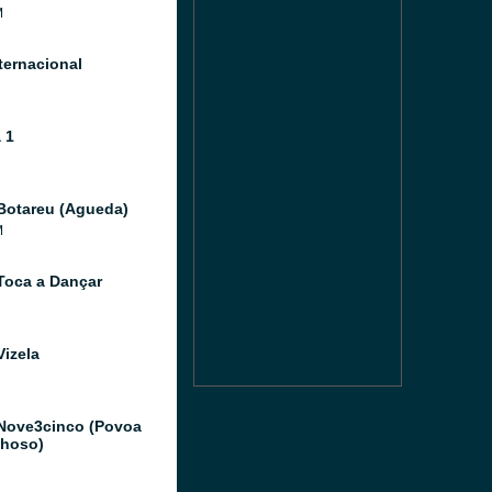
M
ternacional
 1
Botareu (Agueda)
M
Toca a Dançar
Vizela
Nove3cinco (Povoa
hoso)