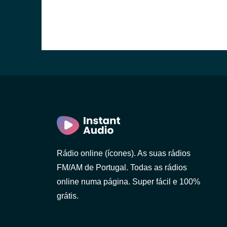
o)
Rádio online (ícones). As suas rádios
FM/AM de Portugal. Todas as rádios
online numa página. Super fácil e 100%
grátis.
 Gaia)
 Lanhoso)