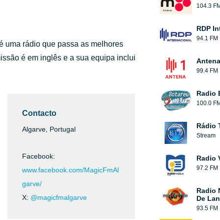
104.3 F
RDP In
94.1 FM
é uma rádio que passa as melhores
ssão é em inglês e a sua equipa inclui
Antena
99.4 FM
Radio 
100.0 F
Contacto
Rádio 
Algarve, Portugal
Stream
Facebook:
Radio 
97.2 FM
www.facebook.com/MagicFmAl
garve/
Radio 
X:
@magicfmalgarve
De Lan
93.5 FM