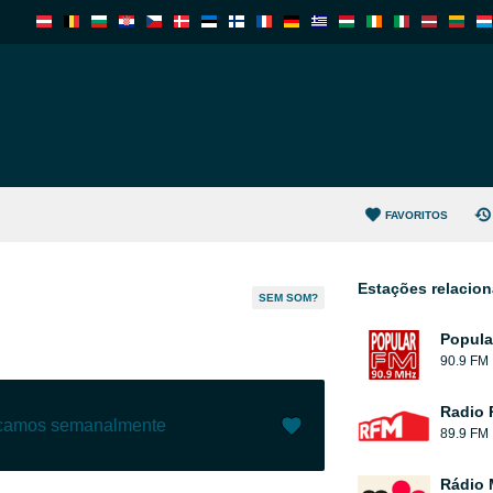
FAVORITOS
Estações relacio
SEM SOM?
Popula
90.9 FM
Radio
ecamos semanalmente
89.9 FM
Gostar (
0
)
(
0
)
Rádio 