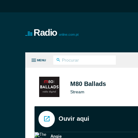
Radio
online.com.pt
MENU
S GÉNEROS
M80 Ballads
Stream
Ouvir aqui
Angie