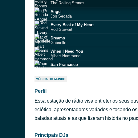
The Rolling Stones
Angel
Jon Secada
Every Beat of My Heart
Rod Stewart
Dreams
Gabrielle
When I Need You
Albert Hammond
San Francisco
Scott McKenzie
Sacrifice
MÚSICA DO MUNDO
Elton John
Perfil
Thank You
Dido
Essa estação de rádio visa entreter os seus o
Wicked Game
Chris Isaak
eclética, apresentadores variados e tocando o
Now And Forever
baladas atuais e as que fizeram história no pa
Richard Marx
Principais DJs