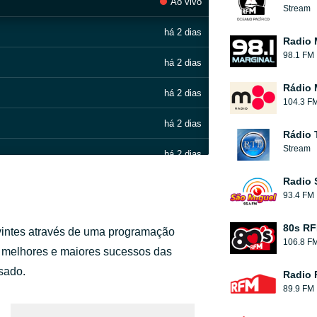
Ao vivo
Stream
há 2 dias
Radio 
98.1 FM
há 2 dias
Rádio 
há 2 dias
104.3 F
há 2 dias
Rádio 
Stream
há 2 dias
Radio 
há 2 dias
93.4 FM
há 2 dias
80s R
uvintes através de uma programação
106.8 F
há 2 dias
s melhores e maiores sucessos das
ssado.
Radio
há 2 dias
89.9 FM