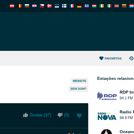
FAVORITOS
Estações relacio
WEBSITE
SEM SOM?
RDP In
94.1 FM
Radio 
Gostar (
37
)
(
0
)
98.9 FM
Oceano