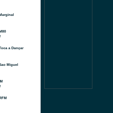
Marginal
M80
M
Toca a Dançar
Sao Miguel
FM
M
 RFM