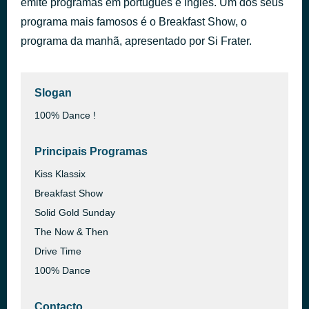
emite programas em português e inglês. Um dos seus
Never Be Lonely
programa mais famosos é o Breakfast Show, o
há 47 minutos
The Feeling
programa da manhã, apresentado por Si Frater.
Slogan
100% Dance !
Principais Programas
Kiss Klassix
Breakfast Show
Solid Gold Sunday
The Now & Then
Drive Time
100% Dance
Contacto