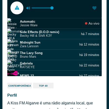
Automatic
Ao vivo
Jessie Ware
Side Effects (D.O.D remix)
há 7 minutos
Becky Hill & Shift K3Y
Midnight Sun
há 12 minutos
Zara Larsson
The Lazy Song
há 19 minutos
Bruno Mars
Gabriela
há 22 minutos
KATSEYE
NEWS 12
há 27 minutos
Road To Nowhere
há 34 minutos
CONTEMPORÂNEA
TOP 40
Talking Heads
Let Me Love You
Perfil
há 37 minutos
Blossoms
A Kiss FM Algarve é uma rádio algarvia local, que
Rein Me In
há 42 minutos
Sam Fender