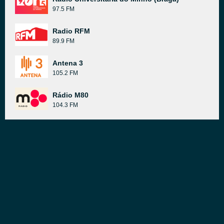
97.5 FM
Radio RFM
89.9 FM
Antena 3
105.2 FM
Rádio M80
104.3 FM