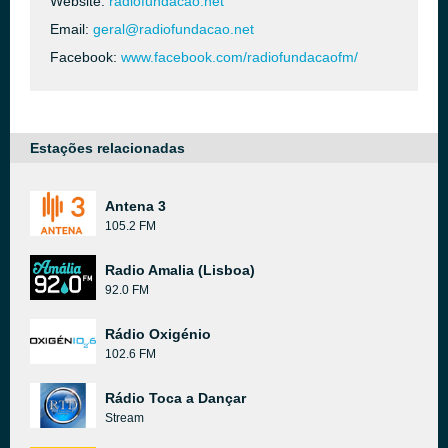
Website:
radiofundacao.net
Email:
geral@radiofundacao.net
Facebook:
www.facebook.com/radiofundacaofm/
Estações relacionadas
Antena 3
105.2 FM
Radio Amalia (Lisboa)
92.0 FM
Rádio Oxigénio
102.6 FM
Rádio Toca a Dançar
Stream