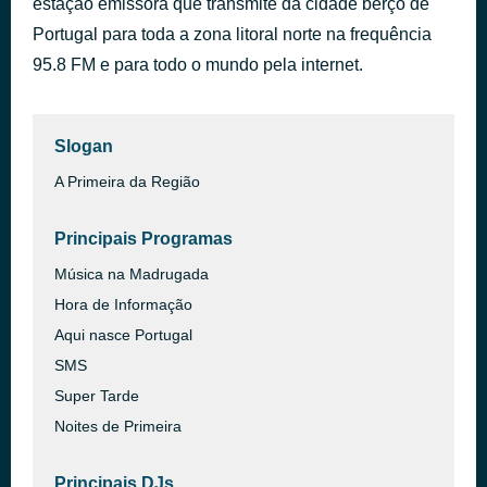
estação emissora que transmite da cidade berço de
(A Casa Da) Mariquinhas
Portugal para toda a zona litoral norte na frequência
há 39 minutos
Gisela João
95.8 FM e para todo o mundo pela internet.
Slogan
A Primeira da Região
Principais Programas
Música na Madrugada
Hora de Informação
Aqui nasce Portugal
SMS
Super Tarde
Noites de Primeira
Principais DJs