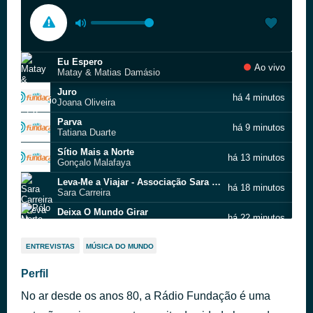
Eu Espero
Ao vivo
Matay & Matias Damásio
Juro
há 4 minutos
Joana Oliveira
Parva
há 9 minutos
Tatiana Duarte
Sítio Mais a Norte
há 13 minutos
Gonçalo Malafaya
Leva-Me a Viajar - Associação Sara Carreira Version
há 18 minutos
Sara Carreira
Deixa O Mundo Girar
há 22 minutos
Pólo Norte
Lá Vai Sofia
há 26 minutos
ENTREVISTAS
MÚSICA DO MUNDO
Miguel Araújo
Como É Fraco O Coração
Perfil
há 30 minutos
Elisa Feat. Tiago Nogueira
No ar desde os anos 80, a Rádio Fundação é uma
Só Nós Dois
há 34 minutos
Waze