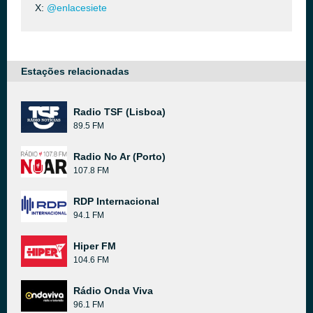
X:
@enlacesiete
Estações relacionadas
Radio TSF (Lisboa)
89.5 FM
Radio No Ar (Porto)
107.8 FM
RDP Internacional
94.1 FM
Hiper FM
104.6 FM
Rádio Onda Viva
96.1 FM