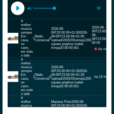
A
melhor
2026-08-
musica,
2026-08-
09T23:00:00+0
sempre.
09T20:00:00+01:00
2026-
08-
Em
Rádio
08-09T23:59:59+01:00
1
0
09T23:59:59+0
casa,
Comercial
/upload/2025/03/arroja1200-
00:00
no
square.png
Ana Isabel
carro,
Arroja
20:00-00:00
1
Ao vivo
em todo
o lado
A
melhor
musica,
2026-08-
sempre.
09T20:00:00+01:00
2026-
Em
Rádio
08-09T23:59:59+01:00
1
0
há 15 horas
casa,
Comercial
/upload/2025/03/arroja1200-
no
square.png
Ana Isabel
carro,
Arroja
20:00-00:00
1
em todo
o lado
A
melhor
Mariana Pinto
2026-08-
musica,
09T18:00:00+01:00
2026-
sempre.
08-09T19:59:59+01:00
Em
Rádio
/upload/T/tnt-mariana-