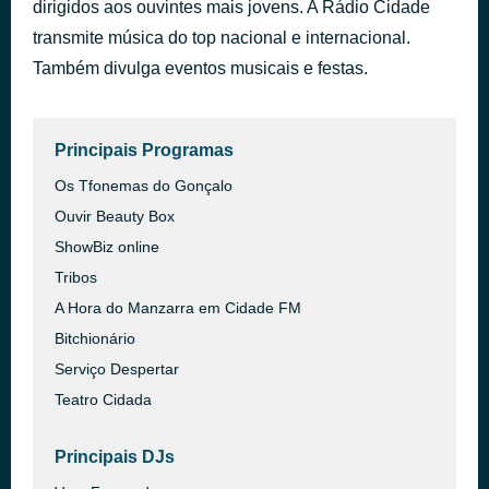
há 3 horas
dirigidos aos ouvintes mais jovens. A Rádio Cidade
PinkPantheress
MC
Se
transmite música do top nacional e internacional.
Livinho,
Saudade
2026-08-09T20:00:00+
MC
Sentir
Também divulga eventos musicais e festas.
2
cidadefm.jpg
Cidade
0
/upload/C/cdd_badge_b
Pedrinho,
(Se
às 07h
0
Perera
Prepara
DJ
3)
Principais Programas
Os Tfonemas do Gonçalo
Ouvir Beauty Box
ShowBiz online
Tribos
A Hora do Manzarra em Cidade FM
Bitchionário
Serviço Despertar
Teatro Cidada
Principais DJs