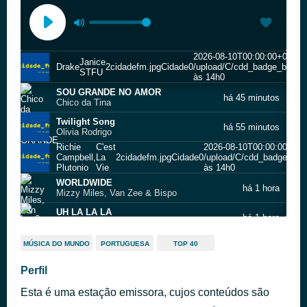
2026-08-10T00:00:00+01:00
Janice
Drake
2
cidadefm.jpg
Cidade
0
/upload/C/cdd_badge_black2
STFU
às 14h
0
SOU GRANDE NO AMOR
há 45 minutos
Chico da Tina
Twilight Song
há 55 minutos
Olivia Rodrigo
Richie
C'est
2026-08-10T00:00:00+01:
Campbell,
La
2
cidadefm.jpg
Cidade
0
/upload/C/cdd_badge_blac
Plutonio
Vie
às 14h
0
WORLDWIDE
há 1 hora
Mizzy Miles, Van Zee & Bispo
UH LA LA LA
há 1 hora
Lon3r Johny & Plutonio
drop dead
MÚSICA DO MUNDO
PORTUGUESA
TOP 40
há 1 hora
Olivia Rodrigo
Shakira,
2026-08-10T00:00:00+01:00
2
Perfil
Dai
Burna
2
cidadefm.jpg
Cidade
0
/upload/C/cdd_badge_black2.
Dai
Boy
às 14h
0
Esta é uma estação emissora, cujos conteúdos são
Stateside