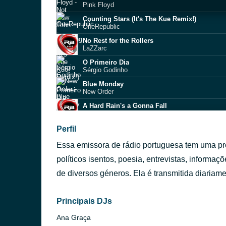
Pink Floyd
Counting Stars (It's The Kue Remix!)
OneRepublic
No Rest for the Rollers
LaZZarc
O Primeiro Dia
Sérgio Godinho
Blue Monday
New Order
A Hard Rain's a Gonna Fall
Joan Baez
This Could Be the One
Perfil
Bad Company
Essa emissora de rádio portuguesa tem uma pr
Leandro – Que mal te fiz eu2
políticos isentos, poesia, entrevistas, informa
Dreams
de diversos géneros. Ela é transmitida diariame
Van Halen
Luis Fonsi Imposible ft Ozuna (LyricsLetra) (
Principais DJs
Ana Graça