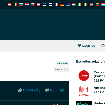
FAVORITOS
Estações relacio
WEBSITE
SEM SOM?
Correi
(Porto)
94.8 FM
Antena
Gostar (
15
)
(
0
)
99.4 FM
Radio 