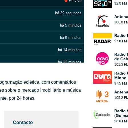
Ao vivo
92.0 FM
há 39 segundos
Antena
106.0 F
há 5 minutos
Radio 
há 9 minutos
97.8 FM
há 14 minutos
Radio 
de Gai
há 22 minutos
101.3 F
Radio 
há 26 minutos
Minho 
ogramação eclética, com comentários
97.5 FM
há 31 minutos
ções sobre o mercado imobiliário e música
Antena
nte, por 24 horas.
105.2 F
há 39 minutos
Radio 
Best Version)
há 44 minutos
(Guima
98.0 FM
Contacto