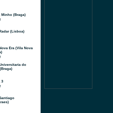
 Minho (Braga)
M
Radar (Lisboa)
Nova Era (Vila Nova
a)
M
Universitaria do
(Braga)
 3
M
Santiago
raes)