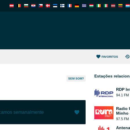
FAVORITOS
Estações relacio
SEM SOM?
RDP In
94.1 FM
Radio 
ecamos semanalmente
Minho 
97.5 FM
Gostar (
1
)
(
0
)
Antena