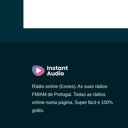
o)
Rádio online (ícones). As suas rádios
FM/AM de Portugal. Todas as rádios
online numa página. Super fácil e 100%
grátis.
 Gaia)
 Lanhoso)