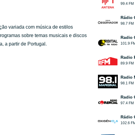
99.4 FM
Rádio 
98.7 FM
ção variada com música de estilos
, programas sobre temas musicais e discos
Radio 
, a partir de Portugal.
101.9 F
Radio
89.9 FM
Radio 
98.1 FM
Radio 
97.4 FM
Rádio 
102.6 F